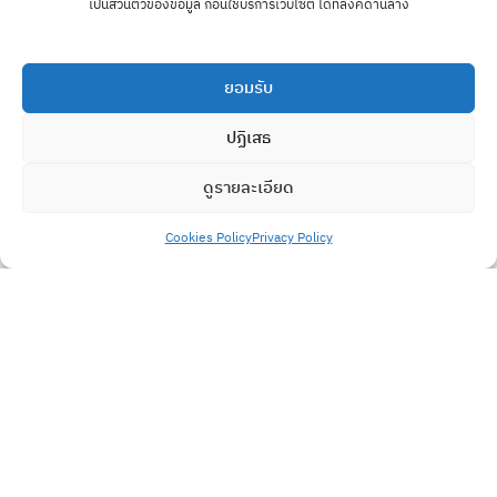
เป็นส่วนตัวของข้อมูล ก่อนใช้บริการเว็บไซต์ ได้ที่ลิงค์ด้านล่าง
DIGITAL TRANSFORMATION
,
PROCESS TRANSFORMATION
FRAMEWORK
,
ทั่วไป
ยอมรับ
5 คำถามที่ผู้บริหารต้องตอบ ก่อนเริ่ม Business
Process Transformation ในยุค AI
ปฏิเสธ
อ่านต่อ
ดูรายละเอียด
Cookies Policy
Privacy Policy