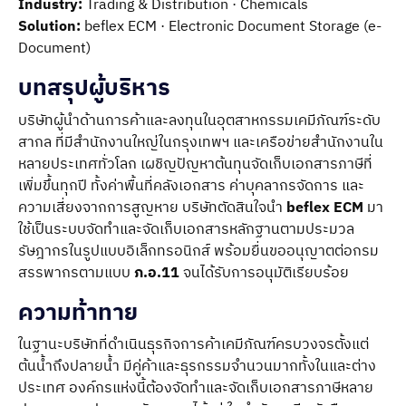
Industry:
Trading & Distribution · Chemicals
Solution:
beflex ECM · Electronic Document Storage (e-
Document)
บทสรุปผู้บริหาร
บริษัทผู้นำด้านการค้าและลงทุนในอุตสาหกรรมเคมีภัณฑ์ระดับ
สากล ที่มีสำนักงานใหญ่ในกรุงเทพฯ และเครือข่ายสำนักงานใน
หลายประเทศทั่วโลก เผชิญปัญหาต้นทุนจัดเก็บเอกสารภาษีที่
เพิ่มขึ้นทุกปี ทั้งค่าพื้นที่คลังเอกสาร ค่าบุคลากรจัดการ และ
ความเสี่ยงจากการสูญหาย บริษัทตัดสินใจนำ
beflex ECM
มา
ใช้เป็นระบบจัดทำและจัดเก็บเอกสารหลักฐานตามประมวล
รัษฎากรในรูปแบบอิเล็กทรอนิกส์ พร้อมยื่นขออนุญาตต่อกรม
สรรพากรตามแบบ
ภ.อ.11
จนได้รับการอนุมัติเรียบร้อย
ความท้าทาย
ในฐานะบริษัทที่ดำเนินธุรกิจการค้าเคมีภัณฑ์ครบวงจรตั้งแต่
ต้นน้ำถึงปลายน้ำ มีคู่ค้าและธุรกรรมจำนวนมากทั้งในและต่าง
ประเทศ องค์กรแห่งนี้ต้องจัดทำและจัดเก็บเอกสารภาษีหลาย