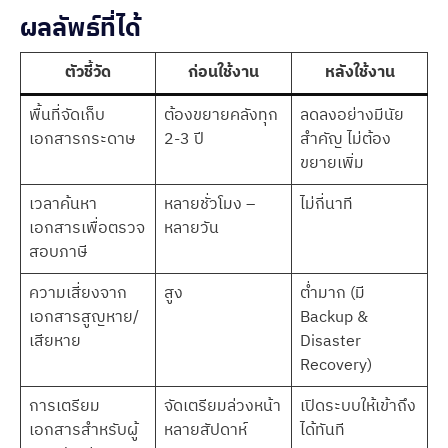
ผลลัพธ์ที่ได้
ตัวชี้วัด
ก่อนใช้งาน
หลังใช้งาน
พื้นที่จัดเก็บ
ต้องขยายคลังทุก
ลดลงอย่างมีนัย
เอกสารกระดาษ
2-3 ปี
สำคัญ ไม่ต้อง
ขยายเพิ่ม
เวลาค้นหา
หลายชั่วโมง –
ไม่กี่นาที
เอกสารเพื่อตรวจ
หลายวัน
สอบภาษี
ความเสี่ยงจาก
สูง
ต่ำมาก (มี
เอกสารสูญหาย/
Backup &
เสียหาย
Disaster
Recovery)
การเตรียม
จัดเตรียมล่วงหน้า
เปิดระบบให้เข้าถึง
เอกสารสำหรับผู้
หลายสัปดาห์
ได้ทันที