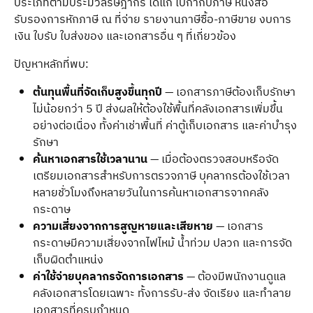
ประเภทตามประมวลรัษฎากร ได้แก่ ใบกำกับภาษี หนังสือ
รับรองการหักภาษี ณ ที่จ่าย รายงานภาษีซื้อ-ภาษีขาย งบการ
เงิน ใบรับ ใบส่งของ และเอกสารอื่น ๆ ที่เกี่ยวข้อง
ปัญหาหลักที่พบ:
ต้นทุนพื้นที่จัดเก็บสูงขึ้นทุกปี
— เอกสารภาษีต้องเก็บรักษา
ไม่น้อยกว่า 5 ปี ส่งผลให้ต้องใช้พื้นที่คลังเอกสารเพิ่มขึ้น
อย่างต่อเนื่อง ทั้งค่าเช่าพื้นที่ ค่าตู้เก็บเอกสาร และค่าบำรุง
รักษา
ค้นหาเอกสารใช้เวลานาน
— เมื่อต้องตรวจสอบหรือจัด
เตรียมเอกสารสำหรับการตรวจภาษี บุคลากรต้องใช้เวลา
หลายชั่วโมงถึงหลายวันในการค้นหาเอกสารจากคลัง
กระดาษ
ความเสี่ยงจากการสูญหายและเสียหาย
— เอกสาร
กระดาษมีความเสี่ยงจากไฟไหม้ น้ำท่วม ปลวก และการจัด
เก็บผิดตำแหน่ง
ค่าใช้จ่ายบุคลากรจัดการเอกสาร
— ต้องมีพนักงานดูแล
คลังเอกสารโดยเฉพาะ ทั้งการรับ-ส่ง จัดเรียง และทำลาย
เอกสารที่ครบกำหนด