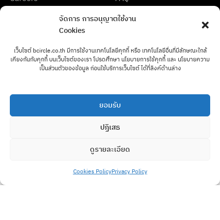
Partners & Certifications
จัดการ การอนุญาตใช้งาน
Cookies
เว็บไซต์ bcircle.co.th มีการใช้งานเทคโนโลยีคุกกี้ หรือ เทคโนโลยีอื่นที่มีลักษณะใกล้
เคียงกันกับคุกกี้ บนเว็บไซต์ของเรา โปรดศึกษา นโยบายการใช้คุกกี้ และ นโยบายความ
เป็นส่วนตัวของข้อมูล ก่อนใช้บริการเว็บไซต์ ได้ที่ลิงค์ด้านล่าง
Address:
319 Chamchuri Square, Room 24070, 24/F, Phayathai Road,
ยอมรับ
Subdistrict Pathumwan, District Pathumwan, Bangkok 10330
T: 020072140
ปฏิเสธ
E:
info@bcircle.co.th
ดูรายละเอียด
LinkedIn
Facebook
Cookies Policy
Privacy Policy
Terms & Conditions
Privacy Policy
© 2026 B Circle Co., Ltd. All rights reserved.